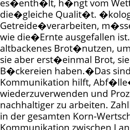
es�enth�lt, h�ngt vom Wetter
die�gleiche Qualit�t. �kolog
Getreide�verarbeiten, m�sse
wie die�Ernte ausgefallen is
altbackenes Brot�nutzen, um
sie aber erst�einmal Brot, s
B�ckereien haben.�Das sind n
Kommunikation hilft, Abf�ll
wiederzuverwenden und Proz
nachhaltiger zu arbeiten. Zah
in der gesamten Korn-Wertsc
Kommunikation zwischen Lan