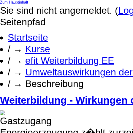
Zum Hauptinhalt
Sie sind nicht angemeldet. (
Log
Seitenpfad
Startseite
/
→
Kurse
/
→
efit Weiterbildung EE
/
→
Umweltauswirkungen de
/
→
Beschreibung
Weiterbildung - Wirkungen 
Energieerzeugung z�hlt zurzei