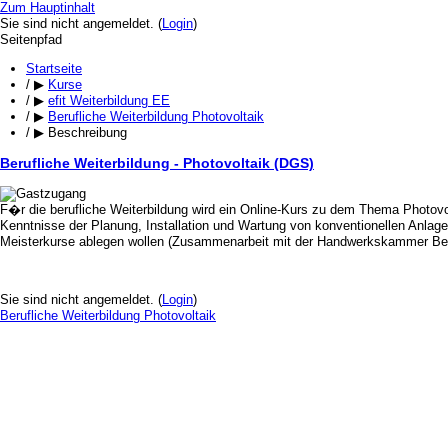
Zum Hauptinhalt
Sie sind nicht angemeldet. (
Login
)
Seitenpfad
Startseite
/
▶︎
Kurse
/
▶︎
efit Weiterbildung EE
/
▶︎
Berufliche Weiterbildung Photovoltaik
/
▶︎
Beschreibung
Berufliche Weiterbildung - Photovoltaik (DGS)
F�r die berufliche Weiterbildung wird ein Online-Kurs zu dem Thema Photovolt
Kenntnisse der Planung, Installation und Wartung von konventionellen Anlag
Meisterkurse ablegen wollen (Zusammenarbeit mit der Handwerkskammer Ber
Sie sind nicht angemeldet. (
Login
)
Berufliche Weiterbildung Photovoltaik